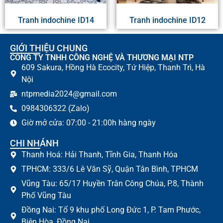
Tranh indochine ID14
Tranh indochine ID12
GIỚI THIỆU CHUNG
CÔNG TY TNHH CÔNG NGHỆ VÀ THƯƠNG MẠI NTP
609 Sakura, Hồng Hà Ecocity, Tứ Hiệp, Thanh Trì, Hà
Nội
ntpmedia2024@gmail.com
0984306322 (Zalo)
Giờ mở cửa: 07:00 - 21:00h hàng ngày
CHI NHÁNH
Thanh Hoá: Hải Thanh, Tĩnh Gia, Thanh Hóa
TPHCM: 333/6 Lê Văn Sỹ, Quận Tân Bình, TPHCM
Vũng Tàu: 65/17 Huyền Trân Công Chúa, P.8, Thành
Phố Vũng Tàu
Đồng Nai: Tổ 9 khu phố Long Đức 1, P. Tam Phước,
Biên Hòa, Đồng Nai