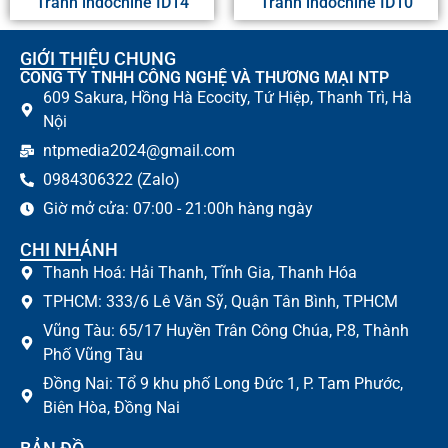
Tranh indochine ID14
Tranh indochine ID10
GIỚI THIỆU CHUNG
CÔNG TY TNHH CÔNG NGHỆ VÀ THƯƠNG MẠI NTP
609 Sakura, Hồng Hà Ecocity, Tứ Hiệp, Thanh Trì, Hà
Nội
ntpmedia2024@gmail.com
0984306322 (Zalo)
Giờ mở cửa: 07:00 - 21:00h hàng ngày
CHI NHÁNH
Thanh Hoá: Hải Thanh, Tĩnh Gia, Thanh Hóa
TPHCM: 333/6 Lê Văn Sỹ, Quận Tân Bình, TPHCM
Vũng Tàu: 65/17 Huyền Trân Công Chúa, P.8, Thành
Phố Vũng Tàu
Đồng Nai: Tổ 9 khu phố Long Đức 1, P. Tam Phước,
Biên Hòa, Đồng Nai