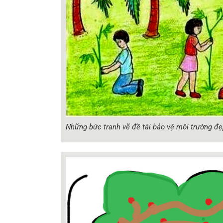
Những bức tranh vẽ đề tài bảo vệ môi trường đẹ