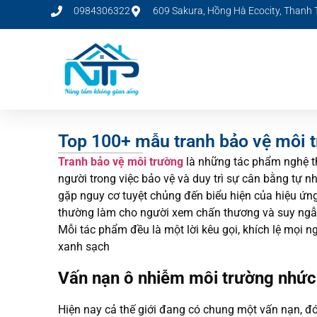
0984306322
609 Sakura, Hồng Hà Ecocity, Thanh T
Top 100+ mẫu tranh bảo vệ môi 
Tranh bảo vệ môi trường
là những tác phẩm nghệ th
người trong việc bảo vệ và duy trì sự cân bằng tự n
gặp nguy cơ tuyệt chủng đến biểu hiện của hiệu ứn
thường làm cho người xem chấn thương và suy ngẫm
Mỗi tác phẩm đều là một lời kêu gọi, khích lệ mọi 
xanh sạch
Vấn nạn ô nhiễm môi trường nhức 
Hiện nay cả thế giới đang có chung một vấn nạn, đ