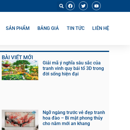
SẢN PHẨM
BẢNG GIÁ
TIN TỨC
LIÊN HỆ
BÀI VIẾT MỚI
Giải mã ý nghĩa sâu sắc của
tranh vinh quy bái tổ 3D trong
đời sống hiện đại
Ngỡ ngàng trước vẻ đẹp tranh
hoa đào – Bí mật phong thủy
cho năm mới an khang