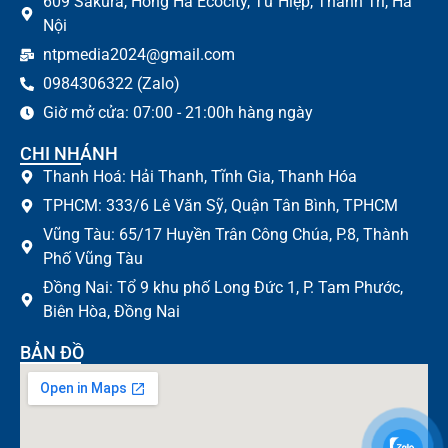
609 Sakura, Hồng Hà Ecocity, Tứ Hiệp, Thanh Trì, Hà
Nội
ntpmedia2024@gmail.com
0984306322 (Zalo)
Giờ mở cửa: 07:00 - 21:00h hàng ngày
CHI NHÁNH
Thanh Hoá: Hải Thanh, Tĩnh Gia, Thanh Hóa
TPHCM: 333/6 Lê Văn Sỹ, Quận Tân Bình, TPHCM
Vũng Tàu: 65/17 Huyền Trân Công Chúa, P.8, Thành
Phố Vũng Tàu
Đồng Nai: Tổ 9 khu phố Long Đức 1, P. Tam Phước,
Biên Hòa, Đồng Nai
BẢN ĐỒ